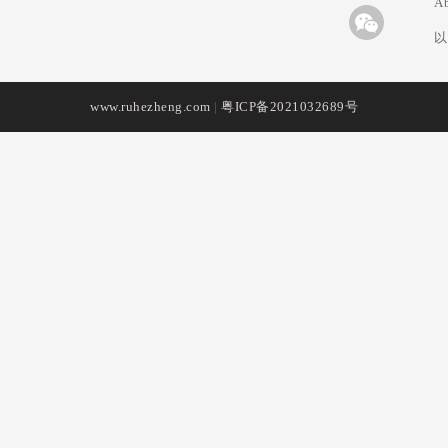
A
以
www.ruhezheng.com
|
粤ICP备2021032689号