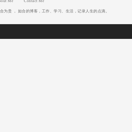
bout Me
Contact Me
合为贵 ， 如合的博客，工作、学习、生活，记录人生的点滴。