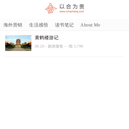
海外营销
生活感悟
读书笔记
About Me
黄鹤楼游记
08.20
-
旅游随笔
- - 阅 3,799