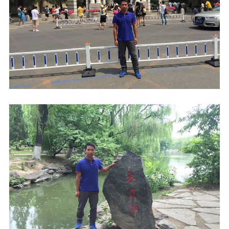
不知不觉在北京已经度过了3天，第四天已经是周六了。
今天在石家庄的铁卫专门过来了，和我们在北京聚一
聚。中午我们在北京西站那里吃了顿饭，下午我们和铁
卫和张思重便到南锣鼓巷那里走了走。南锣鼓巷和广州
的西关有点像，都是那些明清的古院落和街道。逛完南
锣鼓巷后我们来到了什刹海。什刹海其实就是一个在北
京中心城区的城中湖，分前海和后海，和武汉的东湖类
似，不过面积比东湖小很多。我们在什刹海周围逛了
下，看了看湖中的景色。什刹海旁边有许多酒吧，后面
我们几个人找了一家酒吧坐下，在里面休息了下。