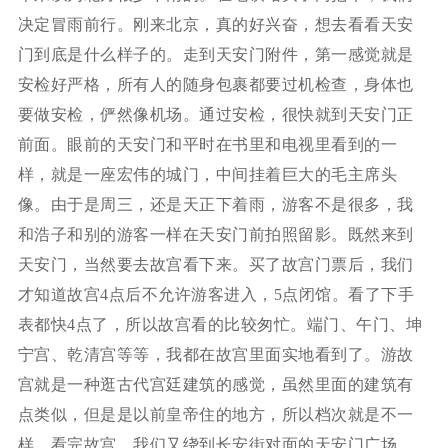
决定冒雨前行。刚来北京，真的好兴奋，想去看看天安
门到底是什么样子的。走到天安门附件，第一感觉就是
安检好严格，所有人的随身包裹都要过机检查，身体也
要做安检，俨然像机场。通过安检，很快就到天安门正
前面。眼前的天安门和平时在书里和电视里看到的一
样，就是一座宏伟的城门，中间挂着巨大的毛主席头
像。由于是周三，还是天正下着雨，游客不是很多，我
和浩子和别的游客一样在天安门前拍照留影。既然来到
天安门，当然要去故宫看下来。买了故宫门票后，我们
才知道故宫4点后不允许游客进入，5点闭馆。看了下手
表都快4点了，所以故宫看的比较匆忙。端门、午门、坤
宁宫、乾清宫等等，我都在故宫里面实地看到了。游故
宫就是一种逛古代宫廷建筑的感觉，虽然里面的建筑有
点类似，但是是以前皇帝住的地方，所以档次就是不一
样。看完故宫，我们又绕到长安街对面的天安门广场，