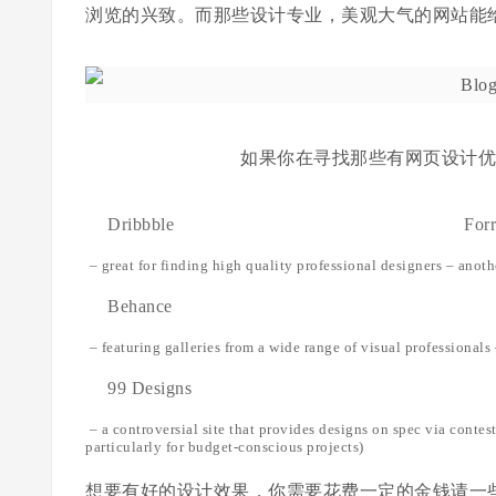
浏览的兴致。而那些设计专业，美观大气的网站能
如果你在寻找那些有网页设计
Dribbble
Forr
– great for finding high quality professional designers
– anoth
Behance
– featuring galleries from a wide range of visual professionals
99 Designs
– a controversial site that provides designs on spec via contest
particularly for budget-conscious projects)
想要有好的设计效果，你需要花费一定的金钱请一