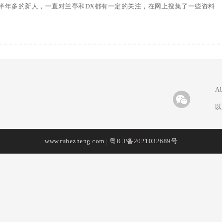
半年多的新人，一直对兰亭和DX都有一定的关注，在网上搜集了一些资料
A
以
www.ruhezheng.com
|
粤ICP备2021032689号