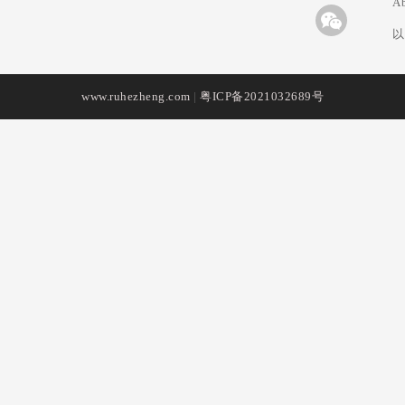
A
以
www.ruhezheng.com
|
粤ICP备2021032689号