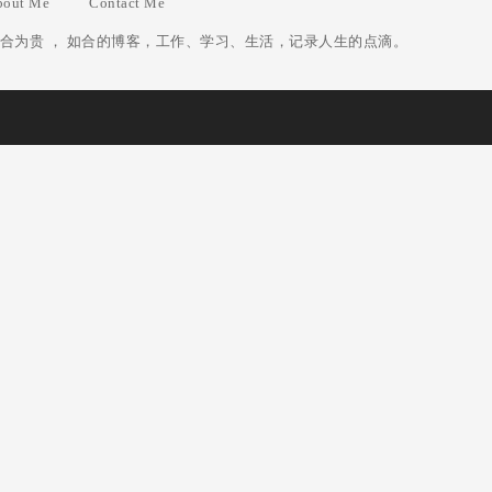
bout Me
Contact Me
合为贵 ， 如合的博客，工作、学习、生活，记录人生的点滴。