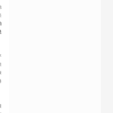
他
美
怕
是
平
惶
康
港
，
横