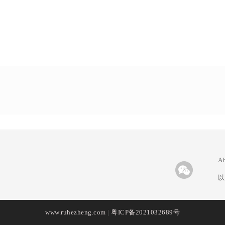
A
以
www.ruhezheng.com
|
粤ICP备2021032689号