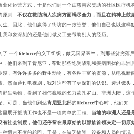
商业化运营方式，于是他们到一个由慈善家赞助的社区医疗机
的原则，
不仅在救助病人疾病方面竭尽全力，而且在精神上鼓
人生。因此，他们赢得了街坊的一致赞誉，他们自己也以这样
让我印象深刻的还是他们做义工去帮助别人的经历。
了 一个
lifeforce
的义工组织，做无国界医生，到那些贫穷落
中，他们来到了肯尼亚，帮助那些饱受战乱和疾病困扰的非洲
沙漠，有许许多多的野生动物，有各种丰富的资源，从电视新
陆。然而通过电视剧，我对这些有了更深刻的认识。透过镜头
的野生动物，看到了雄伟巍峨的乞力蒙扎罗山。非洲大陆，这
光。可是，当他们到达
肯尼亚北部
的
lifeforce
中心时，他们知
这里展开援助工作也不是一项简单的工程。
当地的非洲人还是
没有社会制度，他们还停留在最原始的以部族首领决定一切原
一种恒古不变的轮回。于是，在缺乏物资、设备和人员的情况