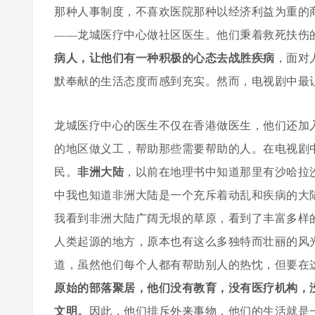
那种人事制度，不喜欢医院那种以经济利益为重的
——龙城医疗中心做社区医生。他们秉着救死扶伤
病人，让他们有一种积极的心态去战胜疾病
，面对
默奉献的生活态度而感到充实。然而，电视剧中最
龙城医疗中心的医生不仅在香港做医生，他们还加入
的地区做义工，帮助那些需要帮助的人。在电视剧
民。
非洲大陆
，以前在地理书中知道那里有沙哈拉
中我也知道非洲大陆是一个充斥着动乱和疾病的大
我看到非洲大陆广阔无垠的草原，看到了丰富多样
人类起源的地方，原本也有这么多独特而壮丽的风
道，虽然他们每个人都有帮助别人的热忱，但要在
原始的部落聚居，他们没有教育，没有医疗机构，
文明。
因此，他们排斥外来事物，他们的生活就是