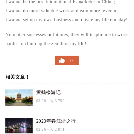
I wanna be the best international E-marketer in China;
I wanna do more valuable work and earn more revenue;
I wanna set up my own business and create my life one day!
No matter successes or failures, they will inspire me to work
harder to climb up the zenith of my life!
0
相关文章！
黄鹤楼游记
08.20
- 阅 3,799
2023年春江浙之行
02.26
- 阅 2,911